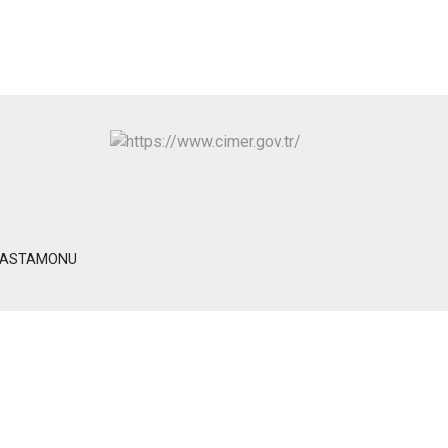
Seydiler
Taşköprü
Tosya
a/KASTAMONU