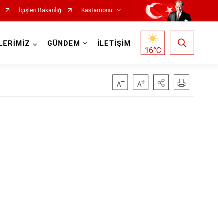
t
İçişleri Bakanlığı
Kastamonu
LERİMİZ
GÜNDEM
İLETİŞİM
16
°C
Hanönü
İhsangazi
İnebolu
Küre
Pınarbaşı
Şenpazar