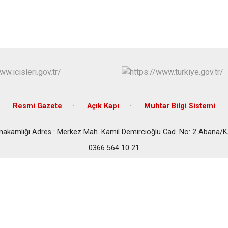
Cide
Daday
Devrekani
Doğanyurt
Resmi Gazete
Açık Kapı
Muhtar Bilgi Sistemi
akamlığı Adres : Merkez Mah. Kamil Demircioğlu Cad. No: 2 Aban
0366 564 10 21