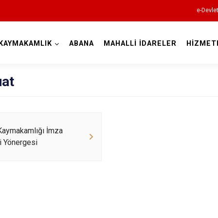
e-Devle
KAYMAKAMLIK
ABANA
MAHALLİ İDARELER
HİZMET
Kastamonu
at
Abana
Kaymakamlığı İmza
ri Yönergesi
Ağlı
Araç
Azdavay
Bozkurt
Çatalzeytin